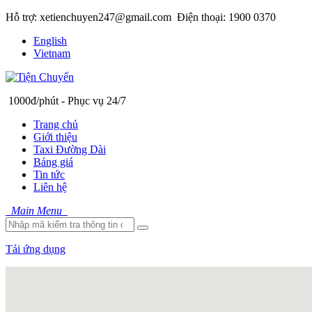
Hỗ trợ: xetienchuyen247@gmail.com
Điện thoại: 1900 0370
English
Vietnam
1000đ/phút - Phục vụ 24/7
Trang chủ
Giới thiệu
Taxi Đường Dài
Bảng giá
Tin tức
Liên hệ
Main Menu
Tải ứng dụng