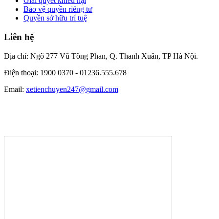
Giải quyết khiếu nại
Bảo vệ quyền riêng tư
Quyền sở hữu trí tuệ
Liên hệ
Địa chỉ: Ngõ 277 Vũ Tông Phan, Q. Thanh Xuân, TP Hà Nội.
Điện thoại: 1900 0370 -
01236.555.678
Email:
xetienchuyen247@gmail.com