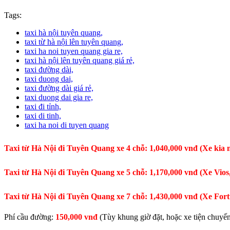
Tags:
taxi hà nội tuyên quang,
taxi từ hà nội lên tuyên quang,
taxi ha noi tuyen quang gia re,
taxi hà nội lên tuyên quang giá rẻ,
taxi đường dài,
taxi duong dai,
taxi đường dài giá rẻ,
taxi duong dai gia re,
taxi đi tỉnh,
taxi di tinh,
taxi ha noi di tuyen quang
Taxi từ Hà Nội đi Tuyên Quang xe 4 chỗ: 1,040,000 vnđ
(Xe kia 
Taxi từ Hà Nội đi Tuyên Quang xe 5 chỗ: 1,170,000 vnđ
(Xe Vios
Taxi từ Hà Nội đi Tuyên Quang xe 7 chỗ: 1,430,000 vnđ
(Xe Fort
Phí cầu đường:
150,000 vnđ
(Tùy khung giờ đặt, hoặc xe tiện chuyế