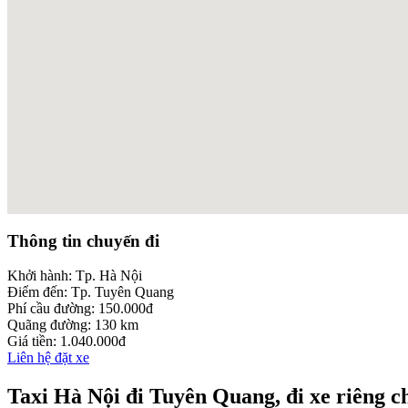
embed google maps
Thông tin chuyến đi
add link to a web directory
Khởi hành:
Tp. Hà Nội
Điểm đến:
Tp. Tuyên Quang
Phí cầu đường:
150.000đ
Quãng đường:
130 km
Giá tiền:
1.040.000đ
Liên hệ đặt xe
Taxi Hà Nội đi Tuyên Quang, đi xe riêng c