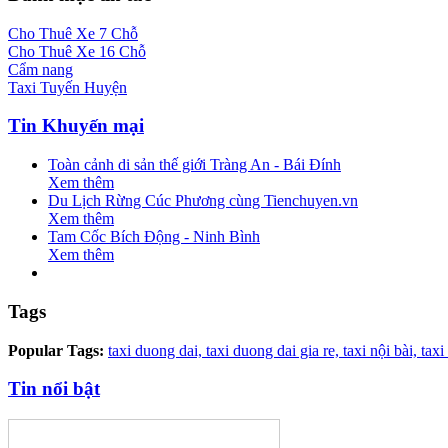
Cho Thuê Xe 7 Chỗ
Cho Thuê Xe 16 Chỗ
Cẩm nang
Taxi Tuyến Huyện
Tin Khuyến mại
Toàn cảnh di sản thế giới Tràng An - Bái Đính
Xem thêm
Du Lịch Rừng Cúc Phương cùng Tienchuyen.vn
Xem thêm
Tam Cốc Bích Động - Ninh Bình
Xem thêm
Tags
Popular Tags:
taxi duong dai,
taxi duong dai gia re,
taxi nội bài,
taxi
Tin nổi bật