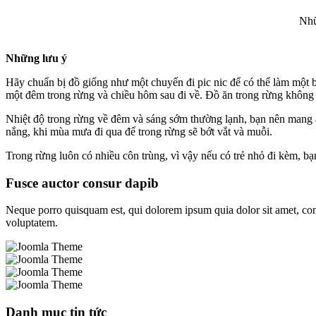
Nhữ
Những lưu ý
Hãy chuẩn bị đồ giống như một chuyến đi pic nic để có thể làm một bữ
một đêm trong rừng và chiều hôm sau đi về. Đồ ăn trong rừng không n
Nhiệt độ trong rừng về đêm và sáng sớm thường lạnh, bạn nên mang 
nắng, khi mùa mưa đi qua để trong rừng sẽ bớt vắt và muỗi.
Trong rừng luôn có nhiều côn trùng, vì vậy nếu có trẻ nhỏ đi kèm, bạ
Fusce auctor consur dapib
Neque porro quisquam est, qui dolorem ipsum quia dolor sit amet, con
voluptatem.
Danh mục tin tức