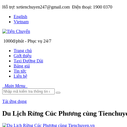
Hỗ trợ: xetienchuyen247@gmail.com
Điện thoại: 1900 0370
English
Vietnam
1000đ/phút - Phục vụ 24/7
Trang chủ
Giới thiệu
Taxi Đường Dài
Bảng giá
Tin tức
Liên hệ
Main Menu
Tải ứng dụng
Du Lịch Rừng Cúc Phương cùng Tienchuy