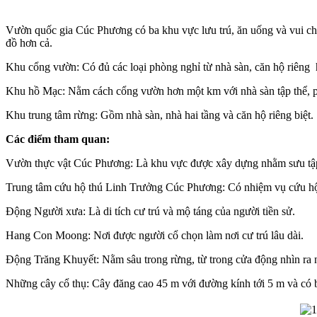
Vườn quốc gia Cúc Phương có ba khu vực lưu trú, ăn uống và vui chơ
đồ hơn cả.
Khu cổng vườn: Có đủ các loại phòng nghỉ từ nhà sàn, căn hộ riêng ha
Khu hồ Mạc: Nằm cách cổng vườn hơn một km với nhà sàn tập thể, phò
Khu trung tâm rừng: Gồm nhà sàn, nhà hai tầng và căn hộ riêng biệt.
Các điểm tham quan:
Vườn thực vật Cúc Phương: Là khu vực được xây dựng nhằm sưu tập 
Trung tâm cứu hộ thú Linh Trưởng Cúc Phương: Có nhiệm vụ cứu hộ 
Động Người xưa: Là di tích cư trú và mộ táng của người tiền sử.
Hang Con Moong: Nơi được người cổ chọn làm nơi cư trú lâu dài.
Động Trăng Khuyết: Nằm sâu trong rừng, từ trong cửa động nhìn ra n
Những cây cổ thụ: Cây đăng cao 45 m với đường kính tới 5 m và có