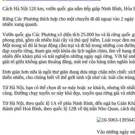
Cách Hà Nội 120 km, vườn quốc gia nằm tiếp giáp Ninh Bình, Hòa Bì
Rừng Cúc Phương thích hợp cho một chuyến đi dã ngoại vào 2 ngày cu
nhiên xung quanh.
Vườn quốc gia Cúc Phương có diện tích 25.000 ha và là rừng quốc g
phong phú, gồm rất nhiều loài cây và thú quý hiếm. Loài voọc đen 
Một trong số đó là hoạt động cắm trại và đi bộ trong những con đường
đạp xuyên rừng, tham gia một khóa du lịch ngắm chim, tìm về hang
nhiên đến khám phá và trải nghiệm những ngày ngủ rừng. Với hệ sin
giải trí giữa không gian thoáng đãng, mát mẻ của hàng trăm nghìn loà
Đơn giản hơn nữa là ngồi thư giãn đung đưa nhịp chân trên chiếc 
thiên nhiên, cho chúng biết về thế giới sinh vật như các loài côn trùng
Từ Hà Nội, bạn có thể chọn đi xe máy hoặc xe khách, nhưng tốt nhất 
cùng. Đường chạy tuyến xe này khá đẹp, xuyên qua rừng già và nhữ
Từ Hà Nội, theo quốc lộ 1A về phía Ninh Bình, đến ngã ba Gián Khẩ
thành phố Hoà Bình, theo quốc lộ 12B về thị trấn Nho Quan, cách th
Vào những ngày mùa