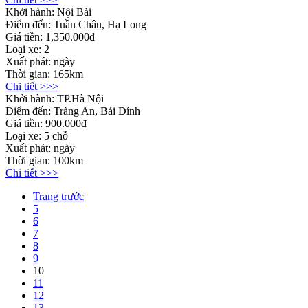
Khởi hành:
Nội Bài
Điểm đến:
Tuần Châu, Hạ Long
Giá tiền:
1,350.000đ
Loại xe:
2
Xuất phát:
ngày
Thời gian:
165km
Chi tiết >>>
Khởi hành:
TP.Hà Nội
Điểm đến:
Tràng An, Bái Đính
Giá tiền:
900.000đ
Loại xe:
5 chỗ
Xuất phát:
ngày
Thời gian:
100km
Chi tiết >>>
Trang trước
5
6
7
8
9
10
11
12
13