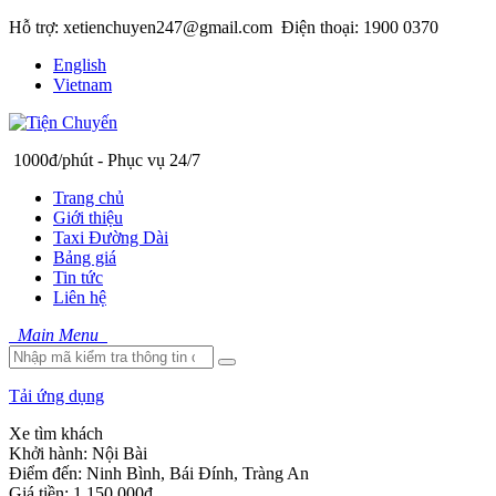
Hỗ trợ: xetienchuyen247@gmail.com
Điện thoại: 1900 0370
English
Vietnam
1000đ/phút - Phục vụ 24/7
Trang chủ
Giới thiệu
Taxi Đường Dài
Bảng giá
Tin tức
Liên hệ
Main Menu
Tải ứng dụng
Xe tìm khách
Khởi hành:
Nội Bài
Điểm đến:
Ninh Bình, Bái Đính, Tràng An
Giá tiền:
1.150.000đ