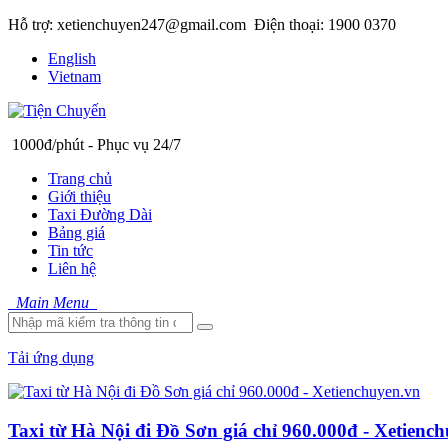
Hỗ trợ: xetienchuyen247@gmail.com
Điện thoại: 1900 0370
English
Vietnam
1000đ/phút - Phục vụ 24/7
Trang chủ
Giới thiệu
Taxi Đường Dài
Bảng giá
Tin tức
Liên hệ
Main Menu
Tải ứng dụng
Taxi từ Hà Nội đi Đồ Sơn giá chỉ 960.000đ - Xetienc