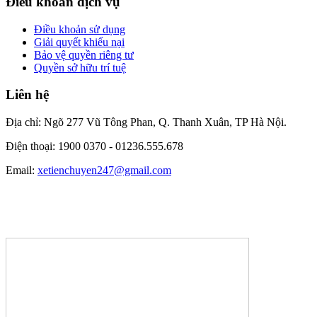
Điều khoản dịch vụ
Điều khoản sử dụng
Giải quyết khiếu nại
Bảo vệ quyền riêng tư
Quyền sở hữu trí tuệ
Liên hệ
Địa chỉ: Ngõ 277 Vũ Tông Phan, Q. Thanh Xuân, TP Hà Nội.
Điện thoại: 1900 0370 -
01236.555.678
Email:
xetienchuyen247@gmail.com