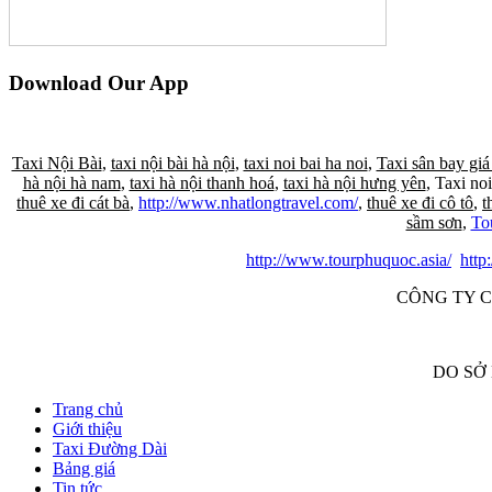
Download Our App
Taxi Nội Bài
,
taxi nội bài hà nội
,
taxi noi bai ha noi
,
Taxi sân bay giá
hà nội hà nam
,
taxi hà nội thanh hoá
,
taxi hà nội hưng yên
, Taxi noi
thuê xe đi cát bà
,
http://www.nhatlongtravel.com/
,
thuê xe đi cô tô
,
t
sầm sơn
,
To
http://www.tourphuquoc.asia/
http
CÔNG TY C
DO SỞ
Trang chủ
Giới thiệu
Taxi Đường Dài
Bảng giá
Tin tức