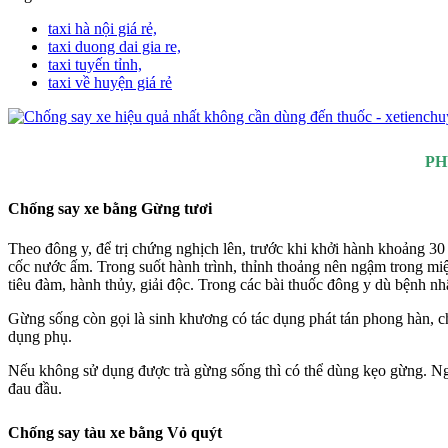
taxi hà nội giá rẻ,
taxi duong dai gia re,
taxi tuyến tỉnh,
taxi về huyện giá rẻ
PH
Chống say xe bằng Gừng tươi
Theo đông y, để trị chứng nghịch lên, trước khi khởi hành khoảng 30 
cốc nước ấm. Trong suốt hành trình, thỉnh thoảng nên ngậm trong miện
tiêu đàm, hành thủy, giải độc. Trong các bài thuốc đông y dù bệnh nh
Gừng sống còn gọi là sinh khương có tác dụng phát tán phong hàn, ch
dụng phụ.
Nếu không sử dụng được trà gừng sống thì có thể dùng kẹo gừng. Ngậ
đau đầu.
Chống say tàu xe bằng Vỏ quýt