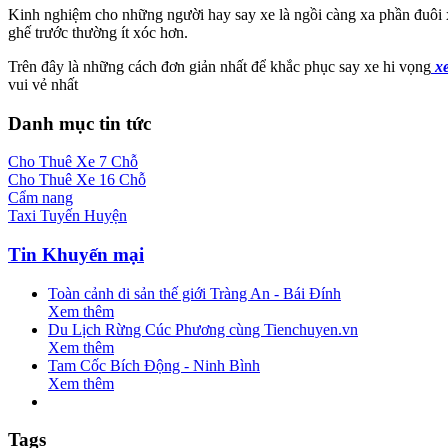
Kinh nghiệm cho những người hay say xe là ngồi càng xa phần đuôi x
ghế trước thường ít xóc hơn.
Trên đây là những cách đơn giản nhất để khắc phục say xe hi vọng
xe
vui vẻ nhất
Danh mục tin tức
Cho Thuê Xe 7 Chỗ
Cho Thuê Xe 16 Chỗ
Cẩm nang
Taxi Tuyến Huyện
Tin Khuyến mại
Toàn cảnh di sản thế giới Tràng An - Bái Đính
Xem thêm
Du Lịch Rừng Cúc Phương cùng Tienchuyen.vn
Xem thêm
Tam Cốc Bích Động - Ninh Bình
Xem thêm
Tags