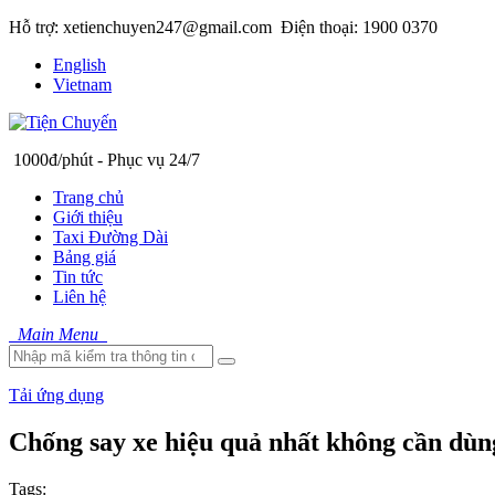
Hỗ trợ: xetienchuyen247@gmail.com
Điện thoại: 1900 0370
English
Vietnam
1000đ/phút - Phục vụ 24/7
Trang chủ
Giới thiệu
Taxi Đường Dài
Bảng giá
Tin tức
Liên hệ
Main Menu
Tải ứng dụng
Chống say xe hiệu quả nhất không cần dùn
Tags: