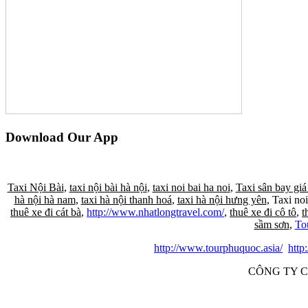
Download Our App
Taxi Nội Bài
,
taxi nội bài hà nội
,
taxi noi bai ha noi
,
Taxi sân bay giá
hà nội hà nam
,
taxi hà nội thanh hoá
,
taxi hà nội hưng yên
, Taxi noi
thuê xe đi cát bà
,
http://www.nhatlongtravel.com/
,
thuê xe đi cô tô
,
t
sầm sơn
,
To
http://www.tourphuquoc.asia/
http
CÔNG TY C