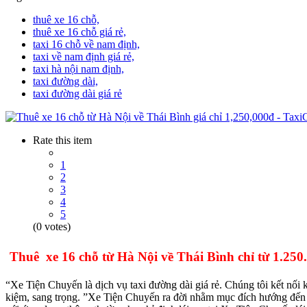
thuê xe 16 chỗ,
thuê xe 16 chỗ giá rẻ,
taxi 16 chỗ về nam định,
taxi về nam định giá rẻ,
taxi hà nội nam định,
taxi đường dài,
taxi đường dài giá rẻ
Rate this item
1
2
3
4
5
(0 votes)
Thuê xe 16 chỗ từ Hà Nội về Thái Bình chỉ từ 1.250
“Xe Tiện Chuyến là dịch vụ taxi đường dài giá rẻ. Chúng tôi kết nối 
kiệm, sang trọng. ”Xe Tiện Chuyến ra đời nhằm mục đích hướng đến m