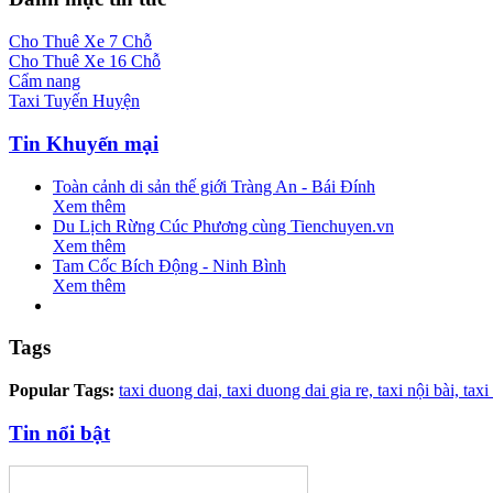
Cho Thuê Xe 7 Chỗ
Cho Thuê Xe 16 Chỗ
Cẩm nang
Taxi Tuyến Huyện
Tin Khuyến mại
Toàn cảnh di sản thế giới Tràng An - Bái Đính
Xem thêm
Du Lịch Rừng Cúc Phương cùng Tienchuyen.vn
Xem thêm
Tam Cốc Bích Động - Ninh Bình
Xem thêm
Tags
Popular Tags:
taxi duong dai,
taxi duong dai gia re,
taxi nội bài,
taxi
Tin nổi bật