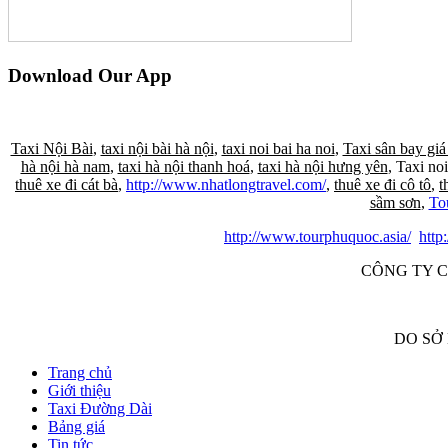
Download Our App
Taxi Nội Bài
,
taxi nội bài hà nội
,
taxi noi bai ha noi
,
Taxi sân bay giá
hà nội hà nam
,
taxi hà nội thanh hoá
,
taxi hà nội hưng yên
, Taxi noi
thuê xe đi cát bà
,
http://www.nhatlongtravel.com/
,
thuê xe đi cô tô
,
t
sầm sơn
,
To
http://www.tourphuquoc.asia/
http
CÔNG TY C
DO SỞ
Trang chủ
Giới thiệu
Taxi Đường Dài
Bảng giá
Tin tức