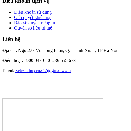
Điều khoản dịch vụ
Điều khoản sử dụng
Giải quyết khiếu nại
Bảo vệ quyền riêng tư
Quyền sở hữu trí tuệ
Liên hệ
Địa chỉ: Ngõ 277 Vũ Tông Phan, Q. Thanh Xuân, TP Hà Nội.
Điện thoại: 1900 0370 -
01236.555.678
Email:
xetienchuyen247@gmail.com