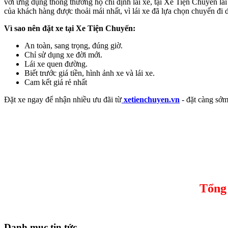
với ứng dụng thông thường họ chỉ định lái xe, tại Xe Tiện Chuyến l
của khách hàng được thoải mái nhất, vì lái xe đã lựa chọn chuyến đi
Vì sao nên đặt xe tại Xe Tiện Chuyến:
An toàn, sang trọng, đúng giờ.
Chỉ sử dụng xe đời mới.
Lái xe quen đường.
Biết trước giá tiền, hình ảnh xe và lái xe.
Cam kết giá rẻ nhất
Đặt xe ngay để nhận nhiều ưu đãi từ
xetienchuyen.vn
- đặt càng sớm
Tổng 
Danh mục tin tức