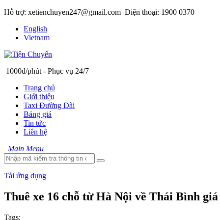
Hỗ trợ: xetienchuyen247@gmail.com
Điện thoại: 1900 0370
English
Vietnam
1000đ/phút - Phục vụ 24/7
Trang chủ
Giới thiệu
Taxi Đường Dài
Bảng giá
Tin tức
Liên hệ
Main Menu
Tải ứng dụng
Thuê xe 16 chỗ từ Hà Nội về Thái Bình giá
Tags: