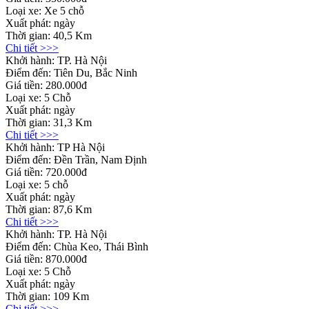
Loại xe:
Xe 5 chỗ
Xuất phát:
ngày
Thời gian:
40,5 Km
Chi tiết >>>
Khởi hành:
TP. Hà Nội
Điểm đến:
Tiên Du, Bắc Ninh
Giá tiền:
280.000đ
Loại xe:
5 Chỗ
Xuất phát:
ngày
Thời gian:
31,3 Km
Chi tiết >>>
Khởi hành:
TP Hà Nội
Điểm đến:
Đền Trần, Nam Định
Giá tiền:
720.000đ
Loại xe:
5 chỗ
Xuất phát:
ngày
Thời gian:
87,6 Km
Chi tiết >>>
Khởi hành:
TP. Hà Nội
Điểm đến:
Chùa Keo, Thái Bình
Giá tiền:
870.000đ
Loại xe:
5 Chỗ
Xuất phát:
ngày
Thời gian:
109 Km
Chi tiết >>>