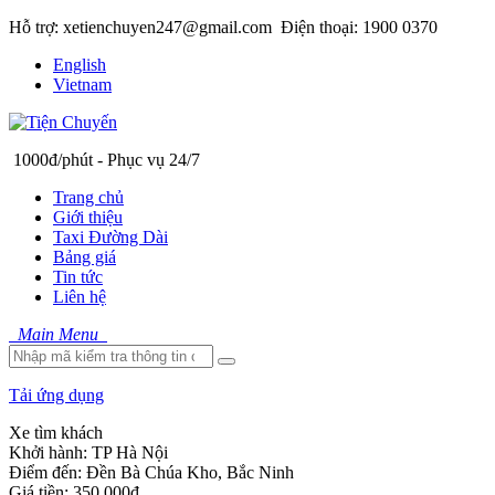
Hỗ trợ: xetienchuyen247@gmail.com
Điện thoại: 1900 0370
English
Vietnam
1000đ/phút - Phục vụ 24/7
Trang chủ
Giới thiệu
Taxi Đường Dài
Bảng giá
Tin tức
Liên hệ
Main Menu
Tải ứng dụng
Xe tìm khách
Khởi hành:
TP Hà Nội
Điểm đến:
Đền Bà Chúa Kho, Bắc Ninh
Giá tiền:
350.000đ