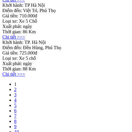
Khởi hành:
TP Hà Nội
Điểm đến:
Việt Trì, Phú Thọ
Giá tiền:
710.000đ
Loại xe:
Xe 5 Chỗ
Xuất phát:
ngày
Thời gian:
86 Km
Chi tiết >>>
Khởi hành:
TP. Hà Nội
Điểm đến:
Đền Hùng, Phú Thọ
Giá tiền:
725.000đ
Loại xe:
Xe 5 chỗ
Xuất phát:
ngày
Thời gian:
88 Km
Chi tiết >>>
1
2
3
4
5
6
7
8
9
10